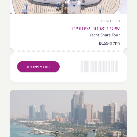
סיורים ושייט
שייט ביאכטה שיתופית
Yacht Share Tour
החל מ-₪159
בחרו אפשרויות