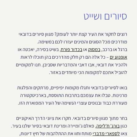
סיורים ושייט
רוצים לחקור את העיר קצת יותר לעומק? מגוון סיורים בדובאי
מודרכים מכל הסוגים והמינים יעזרו לכם במשימה.
ברגל או ברכב,
במסוק
או
בכדור פורח
, בשיט בסירה, יאכטה או
אופנוע ים
– כל אלה הם רק חלק מהדרכים בהן תוכלו לראות
ולהכיר את דובאי, אבו דאבי והמדבריות שסביבן. תנו למקומיים
להוביל אתכם למקומות הכי מיוחדים באזור.
בואו לסיורים בדובאי ותגלו מקומות יפיפיים, מרתקים והפלגות
מרנינות. טבלו את עצמכם בתרבות התוססת, בארכיטקטורה
מעוררת כבוד ובנופים עוצרי הנשימה של העיר המפוארת הזו.
בחר מתוך מגוון סיורים בדובאי. חקרו את ציוני הדרך האיקוניים
כגון
בורג' ח'ליפה
, פאלם ג'ומיירה ומרינת דובאי בסיור שלנו בעיר.
צאו
לספארי מדברי
מותח וחוו את ההתלהבות של חיץ דיונות,