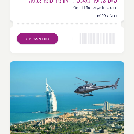
שייט שקיעה ביאכטת האורכיד סופריאכטה
Orchid Superyacht cruise
החל מ-₪199
בחרו אפשרויות