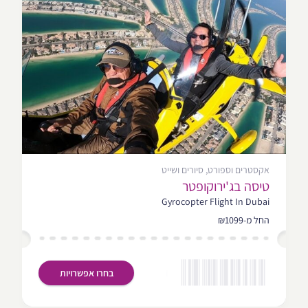
אקסטרים וספורט, סיורים ושייט
טיסה בג'ירוקופטר
Gyrocopter Flight In Dubai
החל מ-₪1099
בחרו אפשרויות