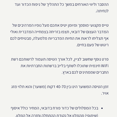
ההסבר וליווי האורחים במשך כל התהליך של ניפוח הכדור ועד
לנחיתה.
טייס מקצועי מוסמך ומיומן יטיס אתכם מעל נופיו המרהיבים של
המדבר העצום של דובאי, תצפו בזריחה בצמחייה המדברית ואולי
אף תצליחו לראות את החיות המדבריות מלמעלה, מבטיחים לכם
ריגוש של פעם בחיים.
פרט נוסף שחשוב לציין, לכל אורך הטיסה תעמוד לרשותכם רשת
WiFi חינמית שתוכלו לשתף בלייב ברשתות החברתיות את
החברים שממתינים לכם בארץ.
זמן הטיסה המשוער הינו בין 40-70 דקות (משוער) והוא תלוי מזג
אויר.
בכל המסלולים של כדור פורח בדובאי, המחיר כולל איסוף
(שיתופי) מהמלון אל נקודת ההתחלה וחזרה אל המלון.