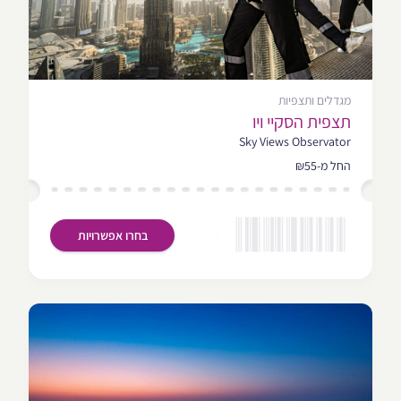
מגדלים ותצפיות
תצפית הסקיי ויו
Sky Views Observator
החל מ-₪55
בחרו אפשרויות