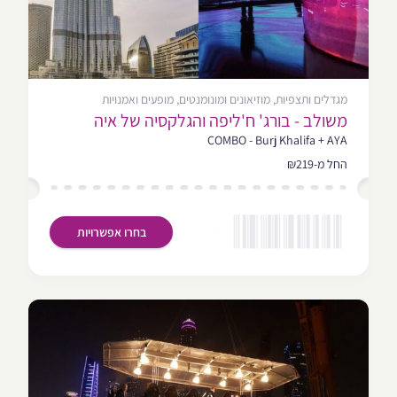
מגדלים ותצפיות, מוזיאונים ומונומנטים, מופעים ואמנויות
משולב - בורג' ח'ליפה והגלקסיה של איה
COMBO - Burj Khalifa + AYA
החל מ-₪219
בחרו אפשרויות