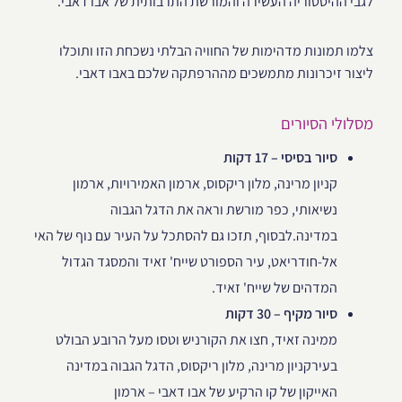
לגבי ההיסטוריה העשירה והמורשת התרבותית של אבו דאבי.
צלמו תמונות מדהימות של החוויה הבלתי נשכחת הזו ותוכלו
ליצור זיכרונות מתמשכים מההרפתקה שלכם באבו דאבי.
מסלולי הסיורים
סיור בסיסי – 17 דקות
קניון מרינה, מלון ריקסוס, ארמון האמירויות, ארמון
נשיאותי, כפר מורשת וראה את הדגל הגבוה
במדינה.לבסוף, תזכו גם להסתכל על העיר עם נוף של האי
אל-חודריאט, עיר הספורט שייח' זאיד והמסגד הגדול
המדהים של שייח' זאיד.
סיור מקיף – 30 דקות
ממינה זאיד, חצו את הקורניש וטסו מעל הרובע הבולט
בעירקניון מרינה, מלון ריקסוס, הדגל הגבוה במדינה
האייקון של קו הרקיע של אבו דאבי – ארמון