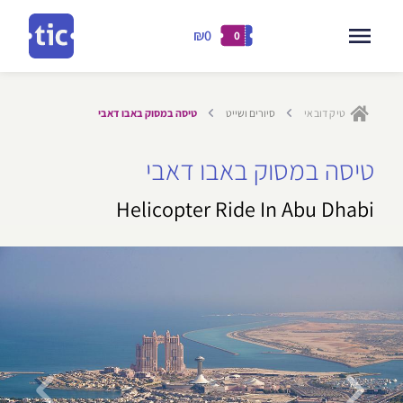
₪0
0
דילוג
לתוכן
טיק דובאי
סיורים ושייט
טיסה במסוק באבו דאבי
ילוג
טיסה במסוק באבו דאבי
תוכן
Helicopter Ride In Abu Dhabi