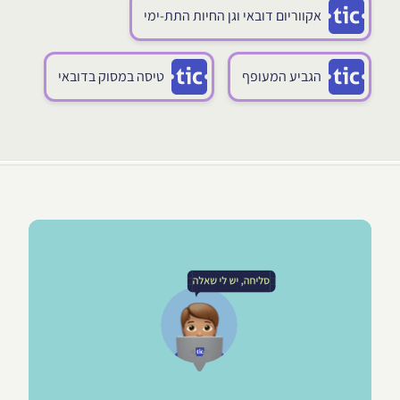
אקווריום דובאי וגן החיות התת-ימי
הגביע המעופף
טיסה במסוק בדובאי