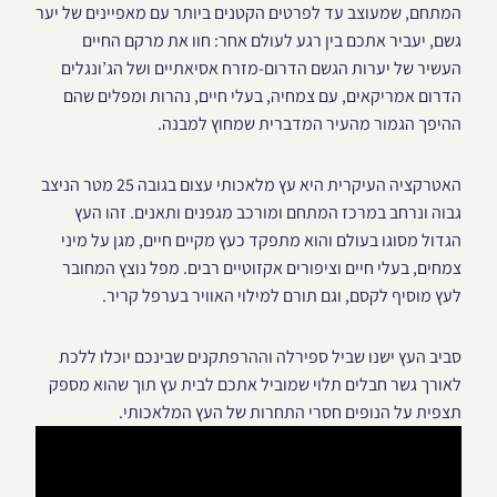
המתחם, שמעוצב עד לפרטים הקטנים ביותר עם מאפיינים של יער
גשם, יעביר אתכם בין רגע לעולם אחר: חוו את מרקם החיים
העשיר של יערות הגשם הדרום-מזרח אסיאתיים ושל הג’ונגלים
הדרום אמריקאים, עם צמחיה, בעלי חיים, נהרות ומפלים שהם
ההיפך הגמור מהעיר המדברית שמחוץ למבנה.
האטרקציה העיקרית היא עץ מלאכותי עצום בגובה 25 מטר הניצב
גבוה ונרחב במרכז המתחם ומורכב מגפנים ותאנים. זהו העץ
הגדול מסוגו בעולם והוא מתפקד כעץ מקיים חיים, מגן על מיני
צמחים, בעלי חיים וציפורים אקזוטיים רבים. מפל נוצץ המחובר
לעץ מוסיף לקסם, וגם תורם למילוי האוויר בערפל קריר.
סביב העץ ישנו שביל ספירלה וההרפתקנים שבינכם יוכלו ללכת
לאורך גשר חבלים תלוי שמוביל אתכם לבית עץ תוך שהוא מספק
תצפית על הנופים חסרי התחרות של העץ המלאכותי.