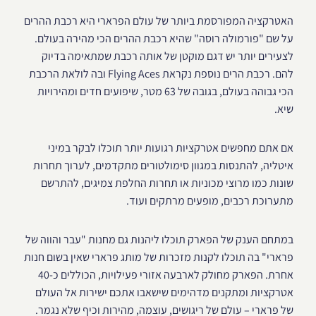
האטרקציה המפורסמת ביותר של עולם הפרארי היא רכבת ההרים
על שם "פורמולה רוסה" שהיא רכבת ההרים הכי מהירה בעולם.
לצעירים יותר יש דגם מוקטן של אותה רכבת שמתאימה בדיוק
להם. רכבת הרים נוספת נקראת Flying Aces ובה לולאת הרכבת
הכי גבוהה בעולם, בגובה של 63 מטר, שיפועים חדים ומהירויות
שיא.
אם אתם מחפשים אטרקציות רגועות יותר תוכלו לבקר במיני
איטליה, להתנסות במגוון סימולטורים מתקדמים, לערוך תחרות
שונות כמו מרוצי מכוניות או תחרות החלפת צמיגים, להתרשם
מתערוכת רכבים, מופעים מרתקים ועוד.
במתחם הענק של הפארק תוכלו ליהנות גם מחנות "עבר והווה של
פרארי" בה תוכלו לקנות מזכרות של מותג פרארי שאין בשום חנות
אחרת. הפארק מחולק לארבעה אזורי פעילויות, הכוללים כ-40
אטרקציות ומתקנים מדהימים שישאבו אתכם ישירות אל העולם
של פרארי – עולם של ריגושים, עוצמה, מהירות וכיף שלא נגמר.