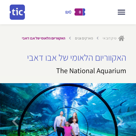
₪0
0
דילוג
לתוכן
טיק דובאי
פארקים וגנים
האקווריום הלאומי של אבו דאבי
ילוג
האקווריום הלאומי של אבו דאבי
תוכן
The National Aquarium