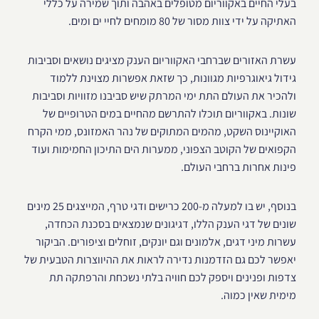
בעלי החיים באקווריום מטופלים באהבה ותוך שמירה על כללי
האתיקה על ידי צוות מסור של 80 מומחים לחיי ים ומים.
עשרת האזורים שברחבי האקווריום הענק מציגים נושאים וסביבות
גידול גיאוגרפיות מגוונות, כך שזאת אפשרות מצוינת ללמוד
ולהכיר את העולם התת ימי המרתק שיש סביבנו מזוויות וסביבות
שונות. באקווריום תוכלו להתרשם מהחיים במים הטרופיים של
האוקיינוס השקט, מהמים המתוקים של נהר האמזונס, ממי הקרח
הקפואים של הקוטב הצפוני, ממערות הים התיכון החמימות ועוד
פינות אחרות ברחבי העולם.
בנוסף, יש בו למעלה מ-200 כרישים ודגי טרף, המייצגים 25 מינים
שונים של דגי הענק הללו, דגיגונים שנמצאים בסכנת הכחדה,
עשרות מיני דגים, אלמונים וגם יונקים, זוחלים וציפורים. הביקור
יאפשר לכם גם הזדמנות נדירה לראות את ההיווצרות הטבעית של
צדפות ופנינים ויספק לכם חוויה בלתי נשכחת והרפתקה תת
מימית שאין כמוה.