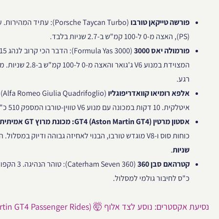
פורשה טייקאן טורבו
(PS), האצה מ-0 ל-100 קמ"ש ב-2.7 שניות בלבד.
פורמולה יאס 3000
המצוידת במנוע V6 ג'גו
רגע.
אלפא רומיאו קוואדריפוגליו
איטלקית. 10 דקות במכונה עם מנוע V6 טווין-טורבו המספק 510 כ"ס ומהירות שיא של 307 קמ"ש.
אסטון מרטין GT4 (Aston Martin GT4):
מכונת מרוץ GT אמיתית.
כוחות סוס ו-V8 מוגדש טורבו, הבנוי לאחיזה גבוהה ודיוק במסלול. האצה מ-0 ל-100 קמ"ש ב-
שניות
.
קטרהאם סבן 360
כ"ס לחיבור גולמי למסלול.
נסיעת אקסטרים: נוסע לצד אלוף 🤯 (Aston Martin GT4 Passenger Rides)