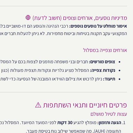
מדיניות נוסעים, אורחים וצופים (חשוב לדעת) 🛑
איסור מוחלט על נוסעים נוספים:
רכבי הנהיגה והנוסע הם דו-מושביים בל
המקצועי עקב תקנות בטיחות וביטוח מחמירות. לא ניתן להעלות חברים א
אורחים וצפייה במסלול
צופים מורשים:
חברים ובני משפחה מוזמנים לצפות בכם על המסלו
נקודות צפייה:
המסלול מציע גלריות ונקודות תצפית מעולות (כגון מעל סיבוב 7, מת
תיעוד:
ניתן לרכוש את צילום הווידאו המובנה של הנסיעה כדי לשתף
פרטים חיוניים ותנאי השתתפות ⚠️
עצות לטיול מושלם
הגעה ותזמון:
מומלץ להגיע
30 דקות
התעופה (AUH), מה שמאפשר שילוב נוח בטיסת מעבר.