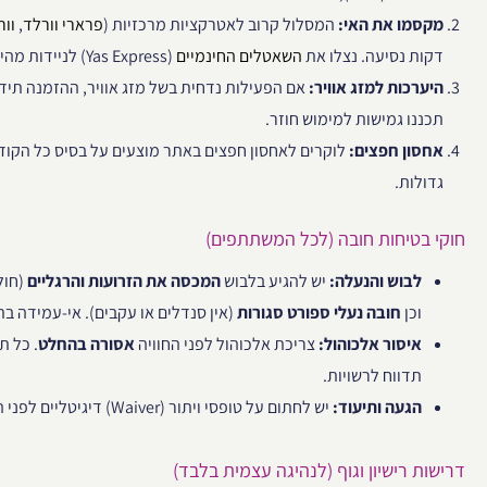
מקסמו את האי:
המסלול קרוב לאטרקציות מרכזיות (
פרארי וורלד
,
וור
דקות נסיעה. נצלו את
השאטלים החינמיים
(Yas Express) לניידות מהירה.
היערכות למזג אוויר:
אם הפעילות נדחית בשל מזג אוויר, ההזמנה תידח
תכננו גמישות למימוש חוזר.
אחסון חפצים:
לוקרים לאחסון חפצים באתר מוצעים על בסיס כל הקודם
גדולות.
חוקי בטיחות חובה (לכל המשתתפים)
לבוש והנעלה:
יש להגיע בלבוש
המכסה את הזרועות והרגליים
(חול
וכן
חובה נעלי ספורט סגורות
(אין סנדלים או עקבים). אי-עמידה ב
איסור אלכוהול:
צריכת אלכוהול לפני החוויה
אסורה בהחלט
. כל 
תדווח לרשויות.
הגעה ותיעוד:
יש לחתום על טופסי ויתור (Waiver) דיגיטליים לפני ההשתתפות.
דרישות רישיון וגוף (לנהיגה עצמית בלבד)