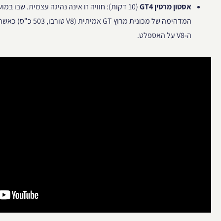
אסטון מרטין GT4
(10 דקות): חוויה זו אינה נהיגה עצמית. שבו במ
המדהימה של מכונית מרוץ
ה-V8 על האספלט.