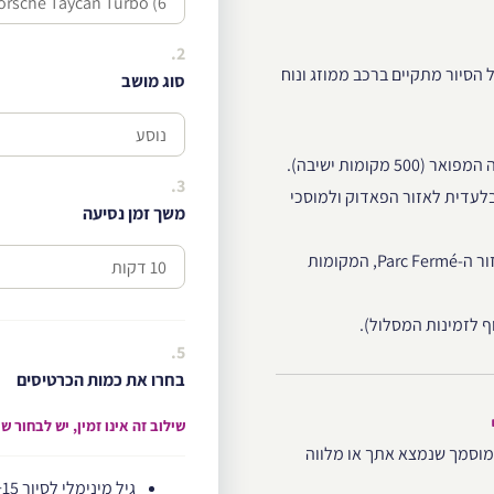
2.
ד. כל הסיור מתקיים ברכב ממוזג ונוח
סוג מושב
3.
 המירוצים (Race Control) וגישה בלעדית לאזור הפאדוק ולמוסכי
משך זמן נסיעה
צעדו על Champions Walk ועצרו ליד הפודיום ואזור ה-Parc Fermé, המקומות
ף לזמינות המסלול).
5.
בחרו את כמות הכרטיסים
שילוב זה אינו זמין, יש לבחור 
מוסמך שנמצא אתך או מלווה
גיל מינימלי לסיור 15+ | גיל מינימלי לנהיגה 19+