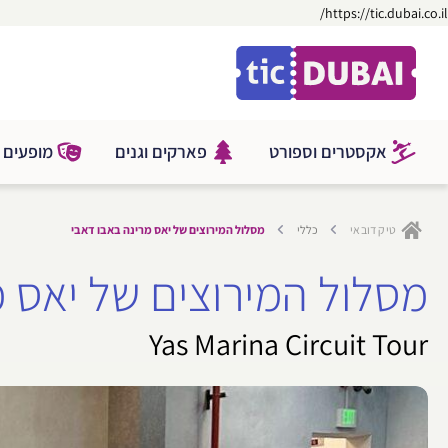
דילוג
https://tic.dubai.co.il/
ילוג
לתוכן
תוכן
אקסטרים וספורט
פארקים וגנים
מופעים ו
טיק דובאי
כללי
מסלול המירוצים של יאס מרינה באבו דאבי
מסלול המירוצים של יאס מ
Yas Marina Circuit Tour