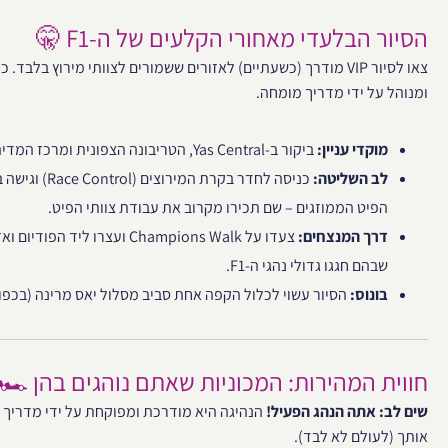
הסיור הבלעדי מאחורי הקלעים של ה-F1 🤫
צאו לסיור VIP מודרך (כשעתיים) לאזורים ששמורים לצוותי מירוץ בלב
ומנוהל על ידי מדריך מומחה.
מוקדי עניין:
ביקור ב-Yas Central, הטריבונה הצפונית ומרכז המדיה המפואר (500 מקומות ישיבה).
לב השליטה:
כניסה לחדר בקרת
הפיט הממוזגים – שם תכירו מקרוב את עבודת צוותי הפיט.
דרך המנצחים:
שבהם חגגו גדולי נהגי ה-F1.
בונוס:
הסיור עשוי לכלול הקפה אחת סביב מסלול יאס מרינה (בכפו
חווית המהירות: המכוניות שאתם נוהגים בהן 🏎️
שים לב: אתה הנהג הפעיל!
הנהיגה היא מודרכת ומפוקחת על ידי מדריך 
אותך (לעולם לא לבד).