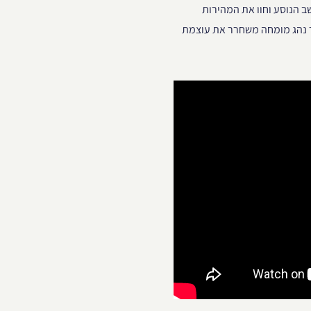
ושב הנוסע וחוו את המהירות
 GT אמיתית (V8 טורבו, 503 כ"ס) כאשר נהג מומחה משחרר את עוצמת