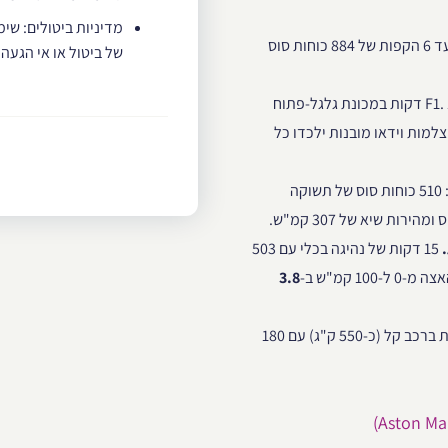
מדיניות ביטולים: שימ
(Porsche Taycan Turbo): עתיד המהירות. עד 6 הקפות של 884 כוחות סוס
של ביטול או אי הגעה
(Formula Yas 3000): הדבר הכי קרוב לנהג F1. 15 דקות במכונת גלגל-פתוח
אר והאצה מ-0 ל-100 קמ"ש ב-2.8 שניות. מצלמות וידאו מובנות ילכדו כל
(Alfa Romeo Giulia Quadrifoglio): 510 כוחות סוס של תשוקה
15 דקות של נהיגה בכלי עם 503
3.8
(Caterham Seven 360): טוהר הנהיגה. 3 הקפות ברכב קל (כ-550 ק"ג) עם 180