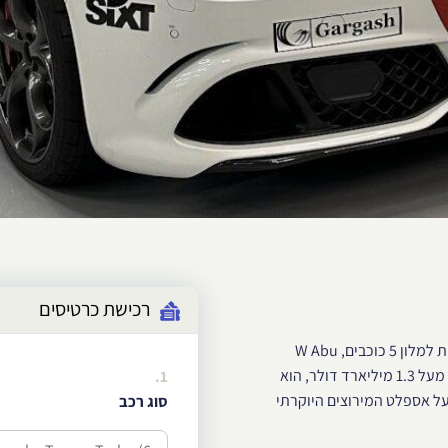
רכישת כרטיסים
יאס מרינה הוא שיא היוקרה המוטורית: המסלול היחיד בעולם שחולף מתחת למלון 5 כוכבים, W Abu
Dhabi, המעוטר בכיפה מוארת עם 5,389 גופי LED. המסלול, שהושקעו בו מעל 1.3 מיליארד דולר, הוא
1.
על אספלט המירוצים היוקרתי
סוג רכב