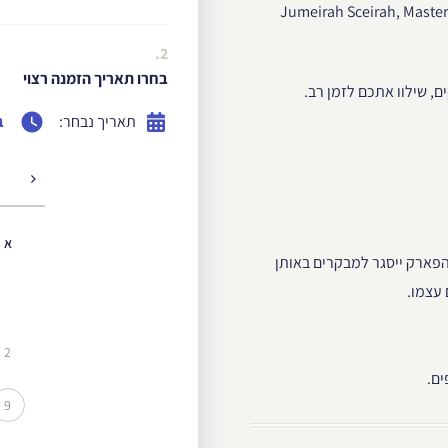
הרפתקנים בינכם מוזמנים להפיק את המרב ממגלשות אקסטרימיות כגון: Jumeirah Sceirah, Master
2.
בחרו תאריך הזמנה רצוי
ים, שילוו אתכם לזמן רב.
תאריך נבחר:
ב
א
 השעות 18:00-23:00 לנשים בלבד, הפארק ייסגר למבקרים באותן
עצמו.
2
ים.
9