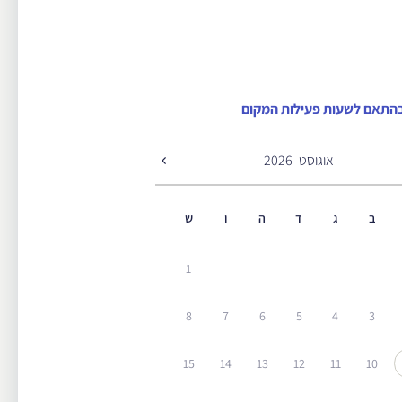
התאם לשעות פעילות המקום
אוגוסט
2026
ב
ג
ד
ה
ו
ש
1
8
7
6
5
4
3
15
14
13
12
11
10