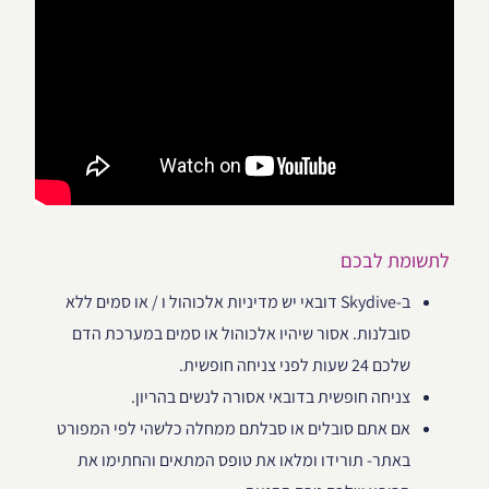
לתשומת לבכם
ב-Skydive דובאי יש מדיניות אלכוהול ו / או סמים ללא
סובלנות. אסור שיהיו אלכוהול או סמים במערכת הדם
שלכם 24 שעות לפני צניחה חופשית.
צניחה חופשית בדובאי אסורה לנשים בהריון.
אם אתם סובלים או סבלתם ממחלה כלשהי לפי המפורט
באתר- תורידו ומלאו את טופס המתאים והחתימו את