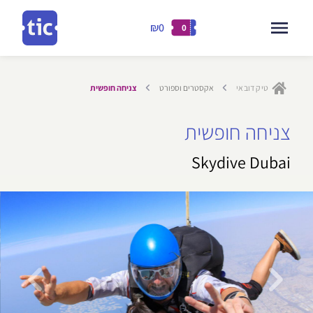
₪0
0
דילוג
לתוכן
טיק דובאי
אקסטרים וספורט
צניחה חופשית
ילוג
צניחה חופשית
תוכן
Skydive Dubai