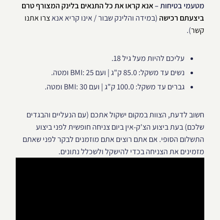
מטעמי בטיחות –
אנא קראו את כל התנאים בלינק המצורף טרם
ביצעתם רכישה
(במידה והלינק שבור / אינו קריא אנא
צרו אתנו
קשר
).
עליכם להיות מעל גיל 18.
נשים עד משקל: 85.0 ק"ג | ועם 25 :BMI ומטה.
גברים עד משקל: 100.0 ק"ג | ועם 30 :BMI ומטה.
חשוב לדעת, הצוות במקום ישקול אתכם (עם הנעליים והבגדים
שלכם) בעת ביצוע הצ'ק-אין ביום צניחה חופשית לפני ביצוע
התשלום הסופי. אם אתם רוצים אתם מוזמנים לבקר לפני שאתם
מזמינים את הצניחה בכדי להישקל ולשכלל נתונים.