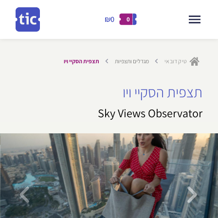
₪0
0
דילוג
לתוכן
טיק דובאי
מגדלים ותצפיות
תצפית הסקיי ויו
ילוג
תצפית הסקיי ויו
תוכן
Sky Views Observator