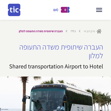
₪0
0
דילוג
לתוכן
טיק דובאי
כללי
העברה שיתופית משדה התעופה למלון
ילוג
העברה שיתופית משדה התעופה
תוכן
למלון
Shared transportation Airport to Hotel