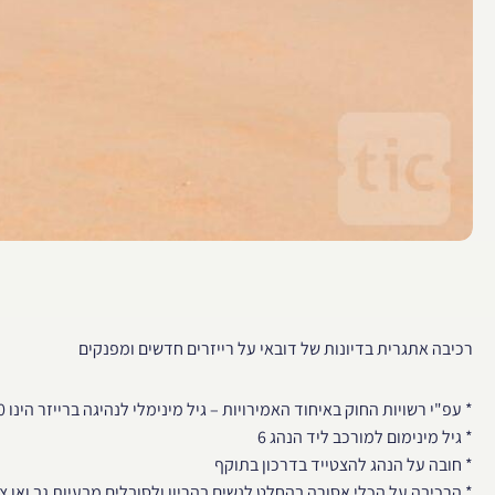
רכיבה אתגרית בדיונות של דובאי על רייזרים חדשים ומפנקים
* עפ"י רשויות החוק באיחוד האמירויות – גיל מינימלי לנהיגה ברייזר הינו 20+
* גיל מינימום למורכב ליד הנהג 6
* חובה על הנהג להצטייד בדרכון בתוקף
* הרכיבה על הכלי אסורה בהחלט לנשים בהריון ולסובלים מבעיות גב ואו צ