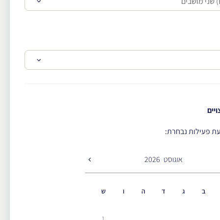
יים
ת פעילות נבחרת:
אוגוסט
2026
ב
ג
ד
ה
ו
ש
1