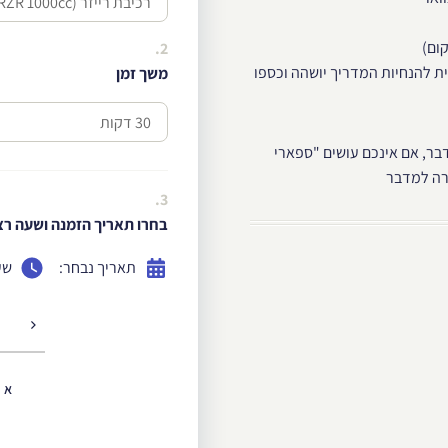
ום)
2.
ית להנחיות המדריך יושהה וכספו
משך זמן
בר, אם אינכם עושים "ספארי
רה למדבר
3.
בחרו תאריך הזמנה ושעה רצו
תאריך נבחר:
שע
א