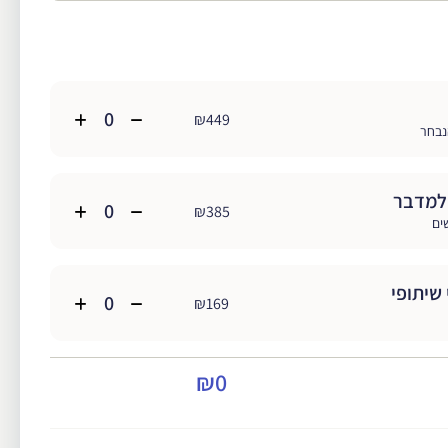
₪449
נבחר
למדבר
₪385
שיתופי
₪169
₪0