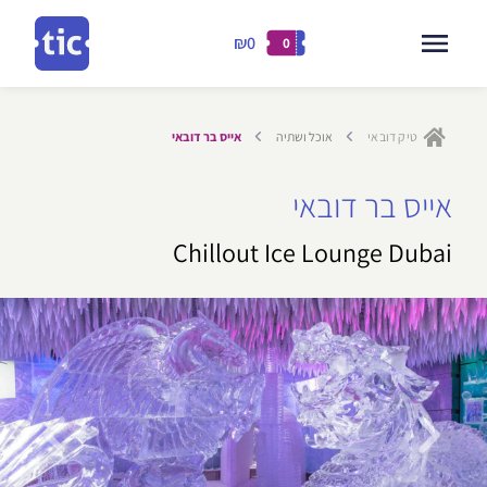
₪0
0
דילוג
ילוג
לתוכן
תוכן
טיק דובאי
אוכל ושתיה
אייס בר דובאי
אייס בר דובאי
Chillout Ice Lounge Dubai