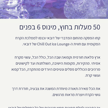
50 מעלות בחוץ, מינוס 6 בפנים
קחו הפסקה מהחום המדברי של דובאי וכנסו לממלכת הקרח
המקומית עם חווית ה-Chill Out Ice Lounge של דובאי.
ארץ פלאות חורפית וקפואה שבה הכל, כולל הכל, עשוי מקרח
אמיתי. מהקירות, מקומות הישיבה, השולחנות ועד לקישוטים
מרהיבים הכוללים פסלים ונטיפים היורדים מהתקרה, הכל קפוא
ועשוי קרח.
את הכל מאירה תאורה מיוחדת המשנה את צבעיה, חודרת דרך
גושי הקרח ויוצרת מראות מרגשים.
אז התכוננו לצלם תמונות ממש מגניבות של כל הסמלים של דובאי