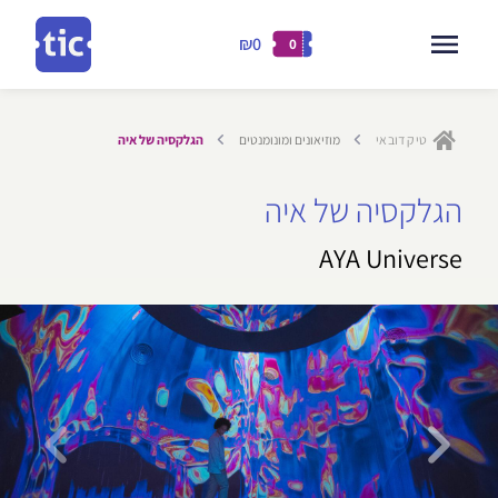
₪0
0
דילוג
לתוכן
טיק דובאי
מוזיאונים ומונומנטים
הגלקסיה של איה
ילוג
הגלקסיה של איה
תוכן
AYA Universe