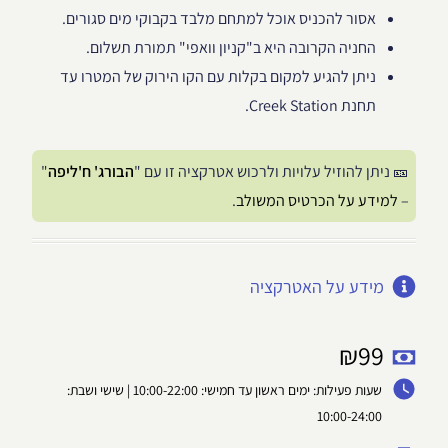
אסור להכניס אוכל למתחם מלבד בקבוקי מים סגורים.
החניה הקרובה היא ב"קניון וואפי" תמורת תשלום.
ניתן להגיע למקום בקלות עם הקו הירוק של המטרו עד
תחנת Creek Station.
🎫 ניתן להוזיל עלויות ולרכוש אטרקציה זו עם "
הבורג' ח'ליפה
"
–
למידע על הכרטיס המשולב
.
מידע על האטרקציה
₪
99
שעות פעילות: ימים ראשון עד חמישי: 10:00-22:00 | שישי ושבת:
10:00-24:00