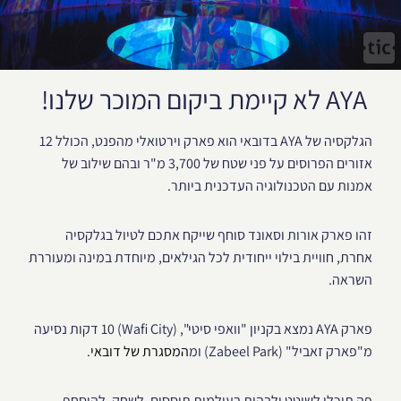
AYA לא קיימת ביקום המוכר שלנו!
הגלקסיה של AYA בדובאי הוא פארק וירטואלי מהפנט, הכולל 12
אזורים הפרוסים על פני שטח של 3,700 מ"ר ובהם שילוב של
אמנות עם הטכנולוגיה העדכנית ביותר.
זהו פארק אורות וסאונד סוחף שייקח אתכם לטיול בגלקסיה
אחרת, חוויית בילוי ייחודית לכל הגילאים, מיוחדת במינה ומעוררת
השראה.
פארק AYA נמצא בקניון "וואפי סיטי", (Wafi City) 10 דקות נסיעה
מ"פארק זאביל" (Zabeel Park) ומ
המסגרת של דובאי
.
פה תוכלו לשוטט ולבהות בעולמות תוססים, לשחק, להיסחף